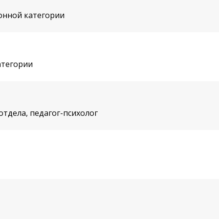
онной категории
атегории
тдела, педагог-психолог