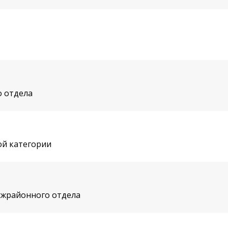
 отдела
ой категории
ежрайонного отдела