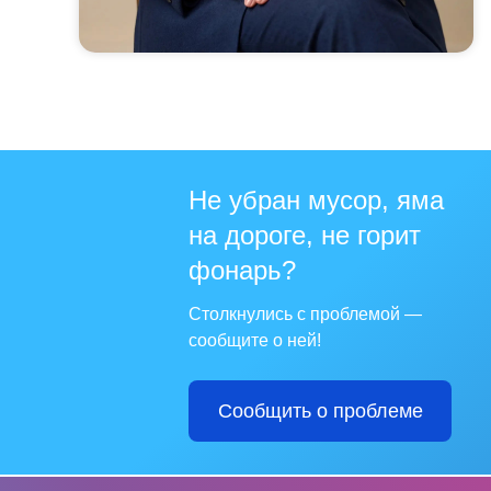
Не убран мусор, яма
на дороге, не горит
фонарь?
Столкнулись с проблемой —
сообщите о ней!
Сообщить о проблеме