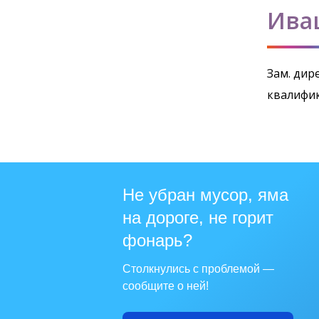
Ива
Зам. дир
квалифи
Не убран мусор, яма
на дороге, не горит
фонарь?
Столкнулись с проблемой —
сообщите о ней!