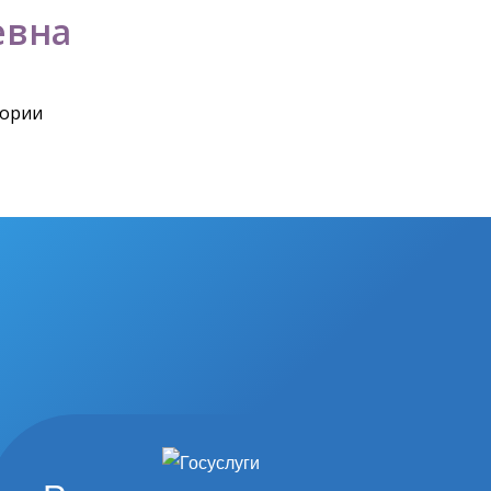
евна
гории