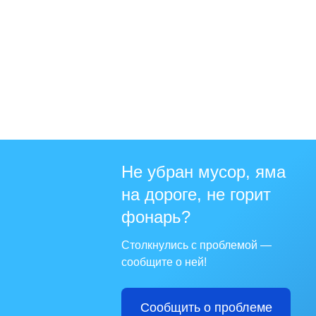
Не убран мусор, яма
на дороге, не горит
фонарь?
Столкнулись с проблемой —
сообщите о ней!
Сообщить о проблеме