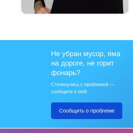
Не убран мусор, яма
на дороге, не горит
фонарь?
Столкнулись с проблемой —
сообщите о ней!
Сообщить о проблеме