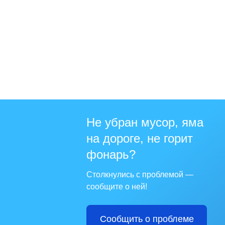
Не убран мусор, яма
на дороге, не горит
фонарь?
Столкнулись с проблемой —
сообщите о ней!
Сообщить о проблеме