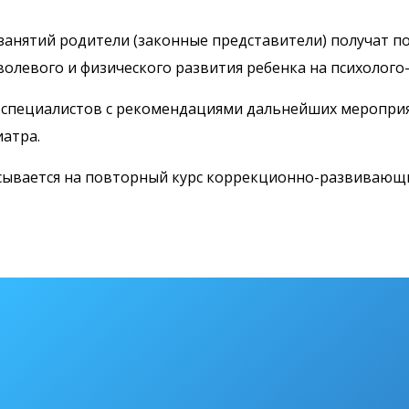
нятий родители (законные представители) получат по
волевого и физического развития ребенка на психолого
т специалистов с рекомендациями дальнейших меропр
иатра.
сывается на повторный курс коррекционно-развивающи