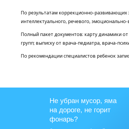
По результатам коррекционно-развивающих за
интеллектуального, речевого, эмоционально-
Полный пакет документов: карту динамики о
групп; выписку от врача-педиатра, врача-псих
По рекомендации специалистов ребенок запи
Не убран мусор, яма
на дороге, не горит
фонарь?