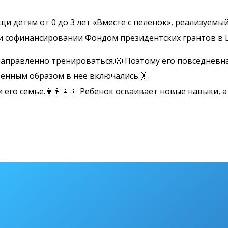
 детям от 0 до 3 лет «Вместе с пеленок», реализуемы
ри софинансировании Фондом президентских грантов в Ц
аправленно тренироваться.👐 Поэтому его повседневна
венным образом в нее включались.🤸
его семье.👨‍👩‍👧‍👦 Ребенок осваивает новые навыки, 