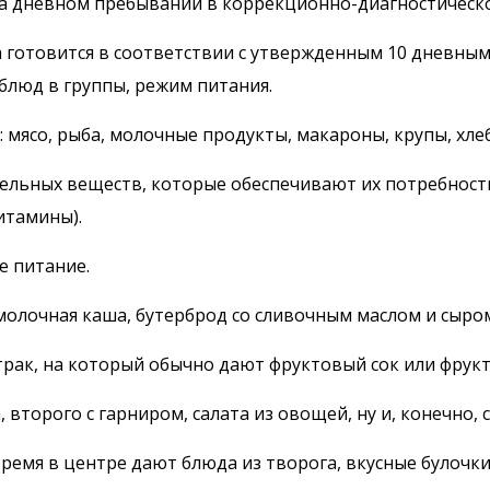
на дневном пребывании в коррекционно-диагностическо
 готовится в соответствии с утвержденным 10 дневным
люд в группы, режим питания.
мясо, рыба, молочные продукты, макароны, крупы, хле
ельных веществ, которые обеспечивают их потребности
итамины).
е питание.
лочная каша, бутерброд со сливочным маслом и сыром,
рак, на который обычно дают фруктовый сок или фрукт 
второго с гарниром, салата из овощей, ну и, конечно, с
 время в центре дают блюда из творога, вкусные булочки