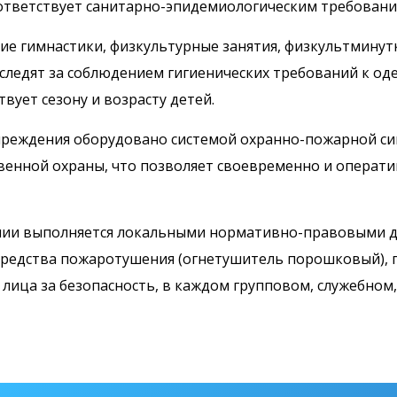
оответствует санитарно-эпидемиологическим требован
ие гимнастики, физкультурные занятия, физкультминут
п следят за соблюдением гигиенических требований к о
вует сезону и возрасту детей.
учреждения оборудовано системой охранно-пожарной с
венной охраны, что позволяет своевременно и операти
ении выполняется локальными нормативно-правовыми д
редства пожаротушения (огнетушитель порошковый), п
лица за безопасность, в каждом групповом, служебном