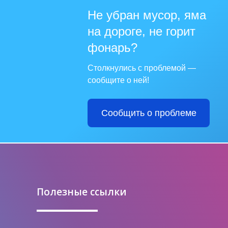
Не убран мусор, яма
на дороге, не горит
фонарь?
Столкнулись с проблемой —
сообщите о ней!
Сообщить о проблеме
Полезные ссылки