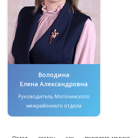
Володина
Елена Александровна
Руководитель Могочинского
межрайонного отдела