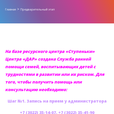
>
Предварительный этап
Главная
На базе ресурсного центра «Ступеньки»
Центра «ДАР» создана Служба ранней
помощи семей, воспитывающих детей с
трудностями в развитии или их риском. Для
того, чтобы получить помощь или
консультацию необходимо:
Шаг №1. Запись на прием у администратора
+7 (3022) 35-14-07, +7 (3022) 35-41-90